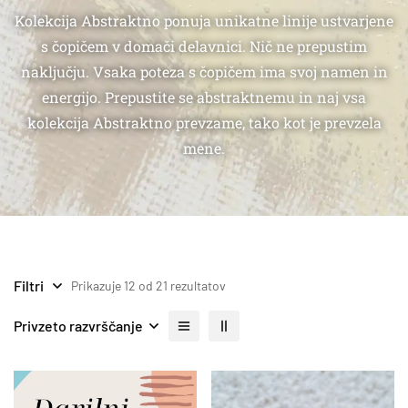
Kolekcija Abstraktno ponuja unikatne linije ustvarjene
s čopičem v domači delavnici. Nič ne prepustim
naključju. Vsaka poteza s čopičem ima svoj namen in
energijo. Prepustite se abstraktnemu in naj vsa
kolekcija Abstraktno prevzame, tako kot je prevzela
mene.
Filtri
Prikazuje 12 od 21 rezultatov
Privzeto razvrščanje