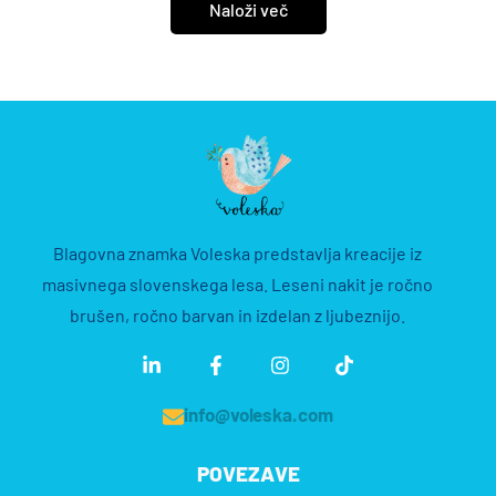
Naloži več
Blagovna znamka Voleska predstavlja kreacije iz
masivnega slovenskega lesa. Leseni nakit je ročno
brušen, ročno barvan in izdelan z ljubeznijo.
info@voleska.com
POVEZAVE