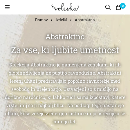
0
Domov
Izdelki
Abstraktno
Abstraktno
Za vse, ki ljubite umetnost
Kolekcija Abstraktno je namenjena ženskam, ki jih
globine življenja ne pustijo ravnodušne. Abstraktni
leseni uhani predstavljajo popolno ravnotežje med
svobodo in urejenostjo. Ustvarjeni so z mislijo na
dotično naročnico, ki lahko tudi sama izpostavi, katere
vrste linij so ji najbolj blizu. Na podlagi tega nastanejo
uhani, ki se vežejo z energijo lastnice in jo osrečujejo še
mnogo let.