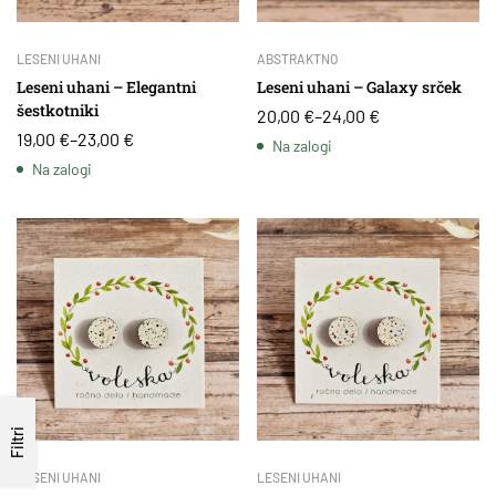
LESENI UHANI
ABSTRAKTNO
Leseni uhani – Elegantni
Leseni uhani – Galaxy srček
šestkotniki
20,00
€
–
24,00
€
19,00
€
–
23,00
€
Na zalogi
Na zalogi
Filtri
LESENI UHANI
LESENI UHANI