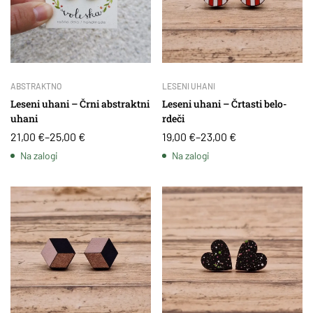
ABSTRAKTNO
LESENI UHANI
Leseni uhani – Črni abstraktni
Leseni uhani – Črtasti belo-
uhani
rdeči
21,00
€
–
25,00
€
19,00
€
–
23,00
€
Na zalogi
Na zalogi