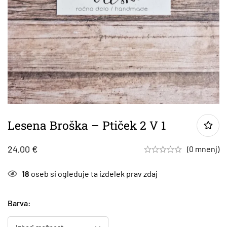
Lesena Broška – Ptiček 2 V 1
24,00
€
(0 mnenj)
18
oseb si ogleduje ta izdelek prav zdaj
Barva
: