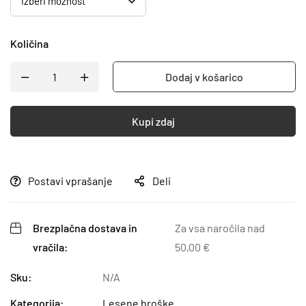
Količina
Dodaj v košarico
Kupi zdaj
Postavi vprašanje
Deli
Brezplačna dostava in
Za vsa naročila nad
vračila:
50,00
€
Sku:
N/A
Kategorija:
Lesene broške