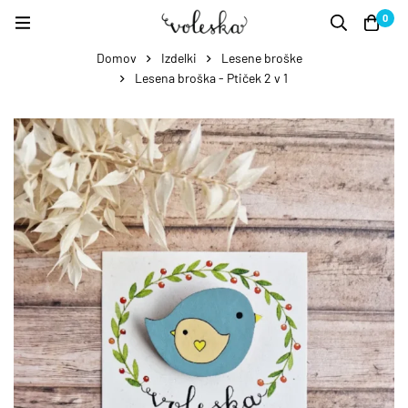
0
Domov
Izdelki
Lesene broške
Lesena broška - Ptiček 2 v 1