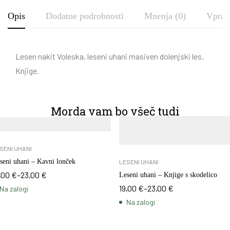
Opis
Dodatne podrobnosti
Mnenja (0)
Vpraš
Lesen nakit Voleska, leseni uhani masiven dolenjski les.
Knjige.
Morda vam bo všeč tudi
SENI UHANI
seni uhani – Kavni lonček
LESENI UHANI
,00
€
–
23,00
€
Leseni uhani – Knjige s skodelico
19,00
€
–
23,00
€
Na zalogi
Na zalogi