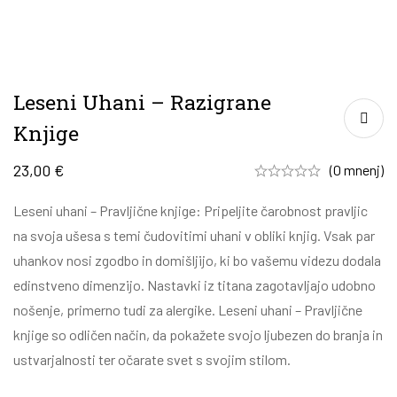
Leseni Uhani – Razigrane
Knjige
23,00
€
(0 mnenj)
Leseni uhani – Pravljične knjige: Pripeljite čarobnost pravljic
na svoja ušesa s temi čudovitimi uhani v obliki knjig. Vsak par
uhankov nosi zgodbo in domišljijo, ki bo vašemu videzu dodala
edinstveno dimenzijo. Nastavki iz titana zagotavljajo udobno
nošenje, primerno tudi za alergike. Leseni uhani – Pravljične
knjige so odličen način, da pokažete svojo ljubezen do branja in
ustvarjalnosti ter očarate svet s svojim stilom.