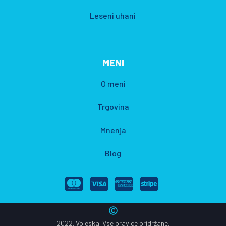
Leseni uhani
MENI
O meni
Trgovina
Mnenja
Blog
2022. Voleska. Vse pravice pridržane.