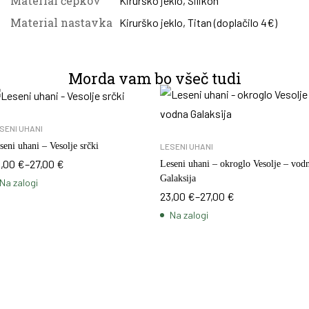
Material čepkov
Kirurško jeklo
,
Silikon
Material nastavka
Kirurško jeklo
,
Titan (doplačilo 4€)
Morda vam bo všeč tudi
SENI UHANI
seni uhani – Vesolje srčki
LESENI UHANI
3,00
€
–
27,00
€
Leseni uhani – okroglo Vesolje – vod
Galaksija
Na zalogi
23,00
€
–
27,00
€
Na zalogi