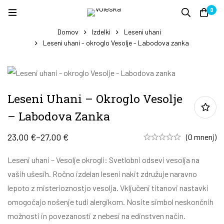
0
Domov
Izdelki
Leseni uhani
Leseni uhani - okroglo Vesolje - Labodova zanka
Leseni Uhani – Okroglo Vesolje
– Labodova Zanka
23,00
€
–
27,00
€
(0 mnenj)
Leseni uhani – Vesolje okrogli: Svetlobni odsevi vesolja na
vaših ušesih. Ročno izdelan leseni nakit združuje naravno
lepoto z misterioznostjo vesolja. Vključeni titanovi nastavki
omogočajo nošenje tudi alergikom. Nosite simbol neskončnih
možnosti in povezanosti z nebesi na edinstven način.