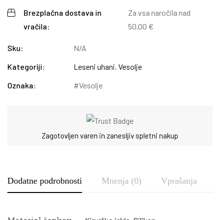
Brezplačna dostava in
Za vsa naročila nad
vračila:
50,00
€
Sku:
N/A
Kategoriji:
Leseni uhani
,
Vesolje
Oznaka:
Vesolje
Zagotovljen varen in zanesljiv spletni nakup
Dodatne podrobnosti
Mnenja (0)
Vprašanja