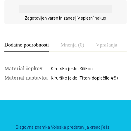
Zagotovljen varen in zanesljiv spletni nakup
Dodatne podrobnosti
Mnenja (0)
Vprašanja
Material čepkov
Kirurško jeklo
,
Silikon
Material nastavka
Kirurško jeklo
,
Titan (doplačilo 4€)
Blagovna znamka Voleska predstavlja kreacije iz