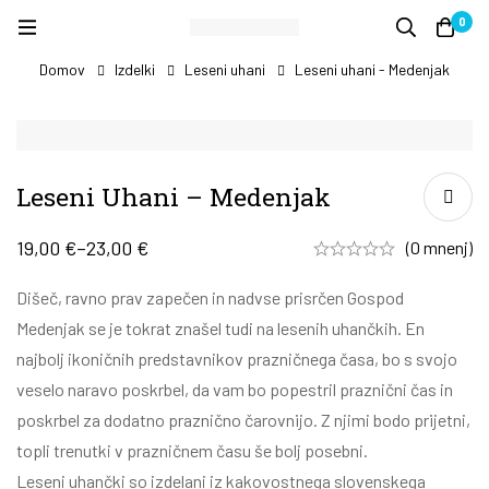
0
Domov
Izdelki
Leseni uhani
Leseni uhani - Medenjak
Leseni Uhani – Medenjak
19,00
€
–
23,00
€
(0 mnenj)
Dišeč, ravno prav zapečen in nadvse prisrčen Gospod
Medenjak se je tokrat znašel tudi na lesenih uhančkih. En
najbolj ikoničnih predstavnikov prazničnega časa, bo s svojo
veselo naravo poskrbel, da vam bo popestril praznični čas in
poskrbel za dodatno praznično čarovnijo. Z njimi bodo prijetni,
topli trenutki v prazničnem času še bolj posebni.
Leseni uhančki so izdelani iz kakovostnega slovenskega