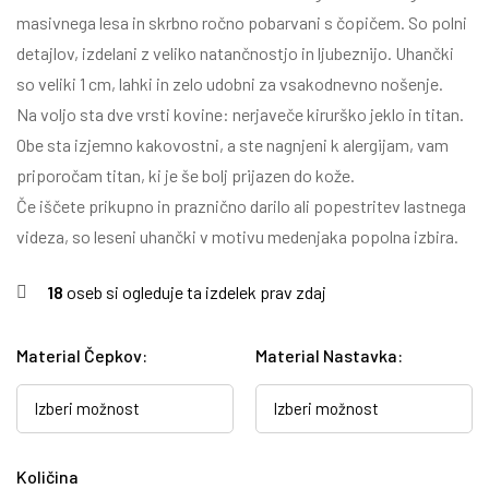
masivnega lesa in skrbno ročno pobarvani s čopičem. So polni
detajlov, izdelani z veliko natančnostjo in ljubeznijo. Uhančki
so veliki 1 cm, lahki in zelo udobni za vsakodnevno nošenje.
Na voljo sta dve vrsti kovine: nerjaveče kirurško jeklo in titan.
Obe sta izjemno kakovostni, a ste nagnjeni k alergijam, vam
priporočam titan, ki je še bolj prijazen do kože.
Če iščete prikupno in praznično darilo ali popestritev lastnega
videza, so leseni uhančki v motivu medenjaka popolna izbira.
18
oseb si ogleduje ta izdelek prav zdaj
Material Čepkov
:
Material Nastavka
:
Količina