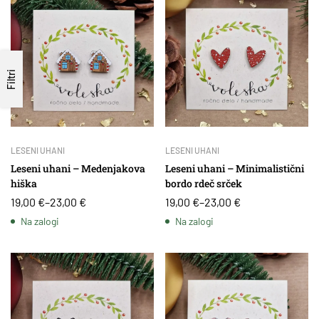
Filtri
LESENI UHANI
LESENI UHANI
Leseni uhani – Medenjakova
Leseni uhani – Minimalistični
hiška
bordo rdeč srček
19,00
€
–
23,00
€
19,00
€
–
23,00
€
Na zalogi
Na zalogi