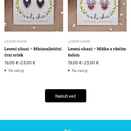
LESENI UHANI
LESENI UHANI
Leseni uhani – Minimalistični
Leseni uhani – Miška z rdečim
črni srček
šalom
19,00
€
–
23,00
€
19,00
€
–
23,00
€
Na zalogi
Na zalogi
Naloži več