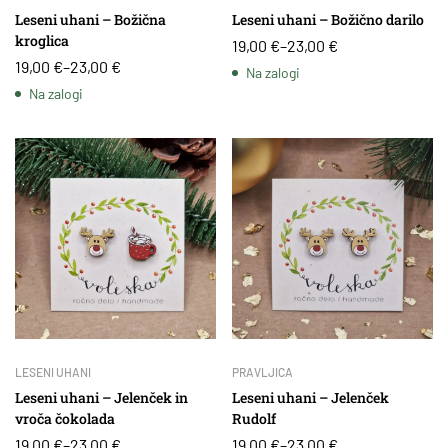
Leseni uhani – Božična
Leseni uhani – Božično darilo
kroglica
19,00
€
–
23,00
€
19,00
€
–
23,00
€
Na zalogi
Na zalogi
LESENI UHANI
PRAVLJICA
Leseni uhani – Jelenček in
Leseni uhani – Jelenček
vroča čokolada
Rudolf
19,00
€
–
23,00
€
19,00
€
–
23,00
€