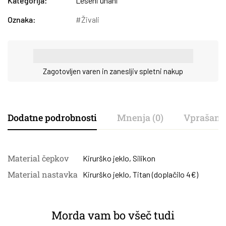
Kategorija:
Leseni uhani
Oznaka:
Živali
Zagotovljen varen in zanesljiv spletni nakup
Dodatne podrobnosti
Mnenja (0)
Vprašanj
Material čepkov
Kirurško jeklo
,
Silikon
Material nastavka
Kirurško jeklo
,
Titan (doplačilo 4€)
Morda vam bo všeč tudi