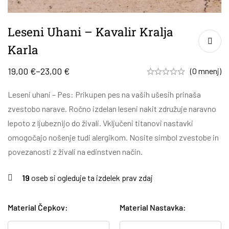
Leseni Uhani – Kavalir Kralja
Karla
19,00
€
–
23,00
€
(0 mnenj)
Leseni uhani – Pes: Prikupen pes na vaših ušesih prinaša
zvestobo narave. Ročno izdelan leseni nakit združuje naravno
lepoto z ljubeznijo do živali. Vključeni titanovi nastavki
omogočajo nošenje tudi alergikom. Nosite simbol zvestobe in
povezanosti z živali na edinstven način.
19
oseb si ogleduje ta izdelek prav zdaj
Material Čepkov
:
Material Nastavka
: