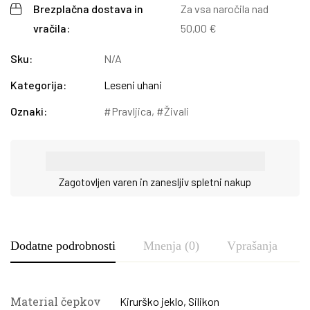
Brezplačna dostava in
Za vsa naročila nad
vračila:
50,00
€
Sku:
N/A
Kategorija:
Leseni uhani
Oznaki:
Pravljica
,
Živali
Zagotovljen varen in zanesljiv spletni nakup
Dodatne podrobnosti
Mnenja (0)
Vprašanja
Material čepkov
Kirurško jeklo
,
Silikon