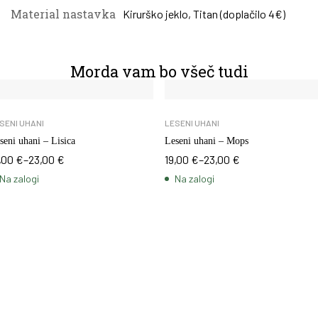
Material nastavka
Kirurško jeklo
,
Titan (doplačilo 4€)
Morda vam bo všeč tudi
SENI UHANI
LESENI UHANI
seni uhani – Lisica
Leseni uhani – Mops
,00
€
–
23,00
€
19,00
€
–
23,00
€
Na zalogi
Na zalogi