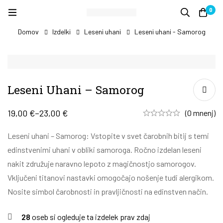
0
Domov
Izdelki
Leseni uhani
Leseni uhani - Samorog
Leseni Uhani – Samorog
19,00
€
–
23,00
€
(0 mnenj)
Leseni uhani – Samorog: Vstopite v svet čarobnih bitij s temi
edinstvenimi uhani v obliki samoroga. Ročno izdelan leseni
nakit združuje naravno lepoto z magičnostjo samorogov.
Vključeni titanovi nastavki omogočajo nošenje tudi alergikom.
Nosite simbol čarobnosti in pravljičnosti na edinstven način.
28
oseb si ogleduje ta izdelek prav zdaj