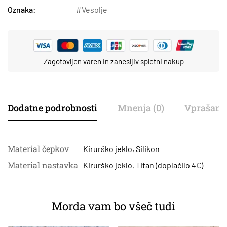
Oznaka:
Vesolje
Zagotovljen varen in zanesljiv spletni nakup
Dodatne podrobnosti
Mnenja (0)
Vprašanj
Material čepkov
Kirurško jeklo
,
Silikon
Material nastavka
Kirurško jeklo
,
Titan (doplačilo 4€)
Morda vam bo všeč tudi