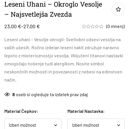
Leseni Uhani – Okroglo Vesolje
– Najsvetlejša Zvezda
23,00
€
–
27,00
€
(0 mnenj)
Leseni uhani – Vesolje okrogli: Svetlobni odsevi vesolja na
vaših ušesih. Ročno izdelan leseni nakit združuje naravno
lepoto z misterioznostjo vesolja. Vključeni titanovi nastavki
omogočajo nošenje tudi alergikom. Nosite simbol
neskončnih možnosti in povezanosti z nebesi na edinstven
način.
8
oseb si ogleduje ta izdelek prav zdaj
Material Čepkov
:
Material Nastavka
: